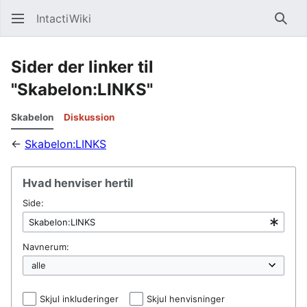
IntactiWiki
Søg
Sider der linker til
"Skabelon:LINKS"
Skabelon
Diskussion
←
Skabelon:LINKS
Hvad henviser hertil
Side:
Navnerum:
Skjul inkluderinger
Skjul henvisninger