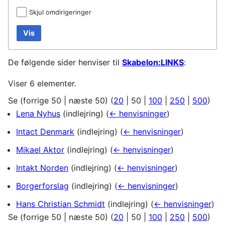
Skjul omdirigeringer
Vis
De følgende sider henviser til
Skabelon:LINKS
:
Viser 6 elementer.
Se (
forrige 50
|
næste 50
) (
20
|
50
|
100
|
250
|
500
)
Lena Nyhus
(indlejring)
(
← henvisninger
)
Intact Denmark
(indlejring)
(
← henvisninger
)
Mikael Aktor
(indlejring)
(
← henvisninger
)
Intakt Norden
(indlejring)
(
← henvisninger
)
Borgerforslag
(indlejring)
(
← henvisninger
)
Hans Christian Schmidt
(indlejring)
(
← henvisninger
)
Se (
forrige 50
|
næste 50
) (
20
|
50
|
100
|
250
|
500
)