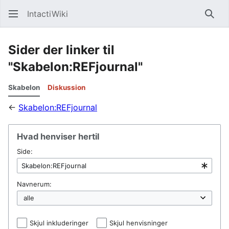
IntactiWiki
Søg
Sider der linker til
"Skabelon:REFjournal"
Skabelon
Diskussion
←
Skabelon:REFjournal
Hvad henviser hertil
Side:
Navnerum:
Skjul inkluderinger
Skjul henvisninger