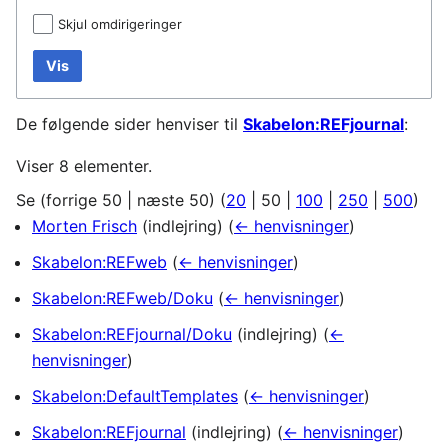
Skjul omdirigeringer
Vis
De følgende sider henviser til
Skabelon:REFjournal
:
Viser 8 elementer.
Se (
forrige 50
|
næste 50
) (
20
|
50
|
100
|
250
|
500
)
Morten Frisch
(indlejring)
(
← henvisninger
)
Skabelon:REFweb
(
← henvisninger
)
Skabelon:REFweb/Doku
(
← henvisninger
)
Skabelon:REFjournal/Doku
(indlejring)
(
←
henvisninger
)
Skabelon:DefaultTemplates
(
← henvisninger
)
Skabelon:REFjournal
(indlejring)
(
← henvisninger
)